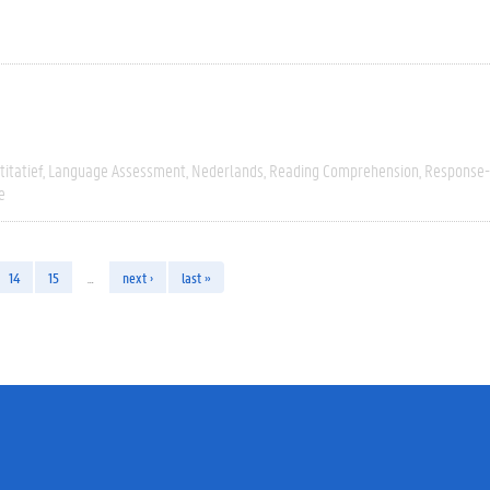
itatief
Language Assessment
Nederlands
Reading Comprehension
Response-
e
14
15
…
next ›
last »