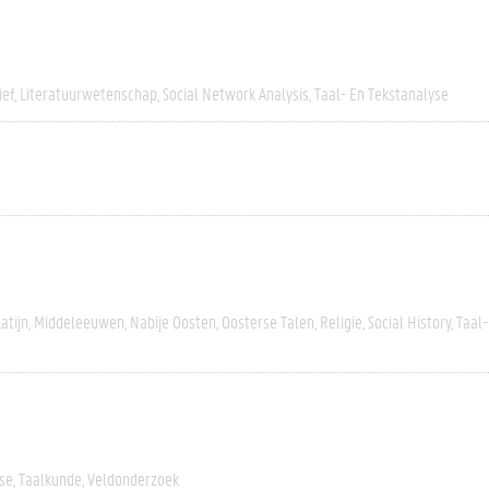
ief
Literatuurwetenschap
Social Network Analysis
Taal- En Tekstanalyse
Latijn
Middeleeuwen
Nabije Oosten
Oosterse Talen
Religie
Social History
Taal-
yse
Taalkunde
Veldonderzoek