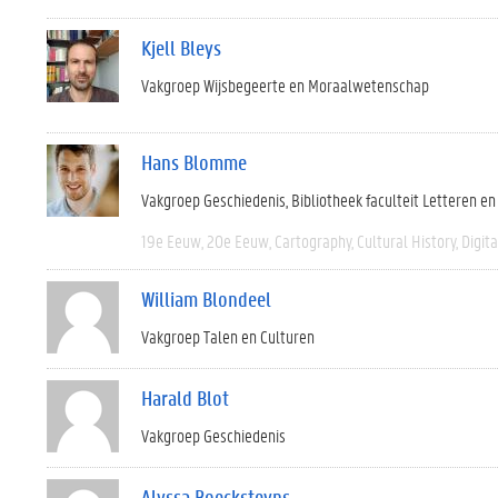
Kjell Bleys
Vakgroep Wijsbegeerte en Moraalwetenschap
Hans Blomme
Vakgroep Geschiedenis
Bibliotheek faculteit Letteren e
19e Eeuw
20e Eeuw
Cartography
Cultural History
Digit
William Blondeel
Vakgroep Talen en Culturen
Harald Blot
Vakgroep Geschiedenis
Alyssa Boecksteyns