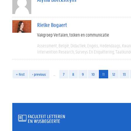
Rielke Bogaert
Vakgroep Vertalen, tolken en communicatie
Assessment
België
Didactiek
Engels
Hedendaags
Kwant
Intervention Research
Surveys En Enquêtering
Taalkund
« first
‹ previous
…
7
8
9
10
11
12
13