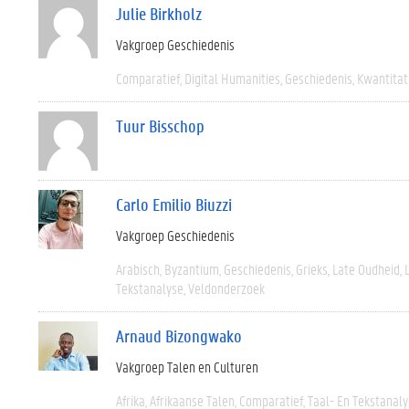
Julie Birkholz
Vakgroep Geschiedenis
Comparatief
Digital Humanities
Geschiedenis
Kwantitat
Tuur Bisschop
Carlo Emilio Biuzzi
Vakgroep Geschiedenis
Arabisch
Byzantium
Geschiedenis
Grieks
Late Oudheid
Tekstanalyse
Veldonderzoek
Arnaud Bizongwako
Vakgroep Talen en Culturen
Afrika
Afrikaanse Talen
Comparatief
Taal- En Tekstanal