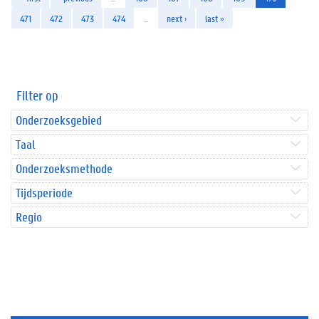
471
472
473
474
…
next ›
last »
Filter op
Onderzoeksgebied
Taal
Onderzoeksmethode
Tijdsperiode
Regio