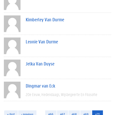
Kimberley Van Durme
Leonie Van Durme
Jelka Van Duyse
Dingmar van Eck
20e Eeuw
Hedendaags
Wijsbegeerte En Filosofie
« first
‹ previous
…
466
467
468
469
470