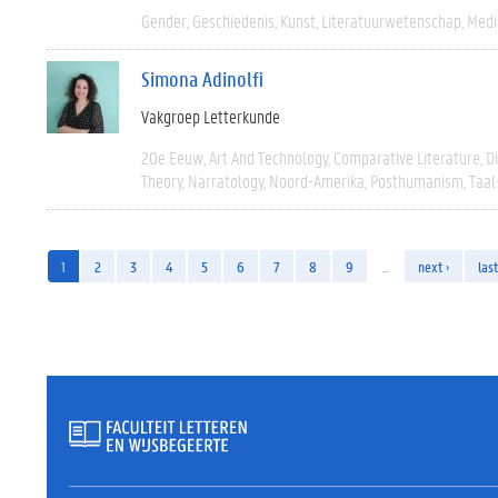
Gender
Geschiedenis
Kunst
Literatuurwetenschap
Medi
Simona Adinolfi
Vakgroep Letterkunde
20e Eeuw
Art And Technology
Comparative Literature
D
Theory
Narratology
Noord-Amerika
Posthumanism
Taal
1
2
3
4
5
6
7
8
9
…
next ›
last