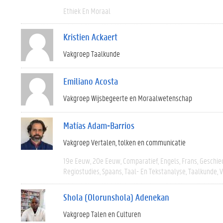
Ethiek En Moraal
Kristien Ackaert
Vakgroep Taalkunde
Emiliano Acosta
Vakgroep Wijsbegeerte en Moraalwetenschap
Matías Adam-Barrios
Vakgroep Vertalen, tolken en communicatie
19e Eeuw
20e Eeuw
Comparatief
Engels
Frans
Geschie
Regiostudies
Spaans
Taal- En Tekstanalyse
Taalkunde
V
Shola (Olorunshola) Adenekan
Vakgroep Talen en Culturen