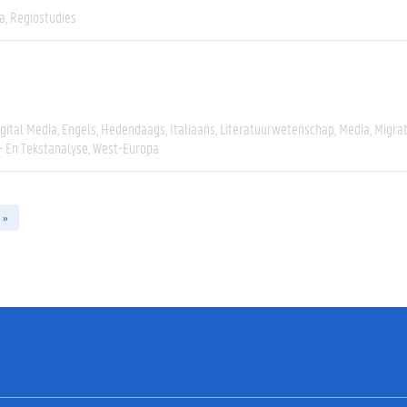
a
Regiostudies
igital Media
Engels
Hedendaags
Italiaans
Literatuurwetenschap
Media
Migrat
- En Tekstanalyse
West-Europa
 »