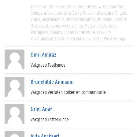
17e Eeuw
18e Eeuw
19e Eeuw
20e Eeuw
Comparatief
Comparative Literature
Early Modern Literature
Engels
Frans
Geschiedenis
Interculturaliteit
Italiaans
Literary
History
Literatuurwetenschap
Modern Literature
Portugees
Spaans
Spanish Literature
Taal- En
Tekstanalyse
Theater- En Podiumkunsten
West-Europa
Omri Amiraz
Vakgroep Taalkunde
Brunehilde Ammann
Vakgroep Vertalen, tolken en communicatie
Griet Anaf
Vakgroep Letterkunde
Ayla Anckaert