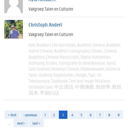
Vakgroep Talen en Culturen
Christoph Anderl
Vakgroep Talen en Culturen
Azië
Buddha's Life Narratives
Buddhist Chinese
Buddhist
Hybrid Chinese
Buddhist Iconography
Chinees
Chinese
Buddhism
Chinese Manuscripts
Digital Humanities
Dunhuang Studies
Iconografie En Beeldanalyse
Kunst
Late Oudheid
Medieval Chinese
Middeleeuwen
Oosterse
Talen
Oudheid
Regiostudies
Religie
Taal- En
Tekstanalyse
Taalkunde
Text And Image Relations
Veldonderzoek
中古漢語
中國佛教
敦煌學
敦煌
寫本
早期白話
« first
‹ previous
1
2
3
4
5
6
7
8
9
…
next ›
last »