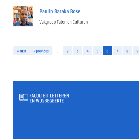
Paulin Baraka Bose
Vakgroep Talen en Culturen
« first
‹ previous
…
2
3
4
5
6
7
8
9