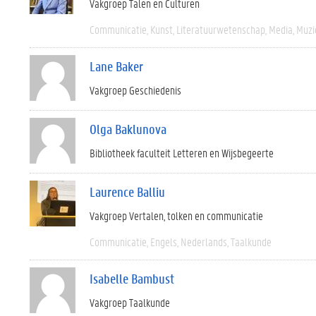
Vakgroep Talen en Culturen
Communicatie
Kunst
Literatuurwetenschap
Media
Muzi
Lane Baker
Vakgroep Geschiedenis
Olga Baklunova
Bibliotheek faculteit Letteren en Wijsbegeerte
Laurence Balliu
Vakgroep Vertalen, tolken en communicatie
Communicatie
Engels
Nederlands
Taalkunde
Isabelle Bambust
Vakgroep Taalkunde