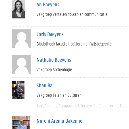
An Baeyens
Vakgroep Vertalen, tolken en communicatie
Joris Baeyens
Bibliotheek faculteit Letteren en Wijsbegeerte
Nathalie Baeyens
Vakgroep Archeologie
Shan Bai
Vakgroep Talen en Culturen
Azië
Chinees
Comparatief
Surveys En Enquêtering
Taal-
Nureni Aremu Bakenne