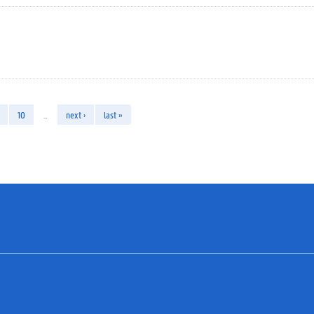
10
…
next ›
last »