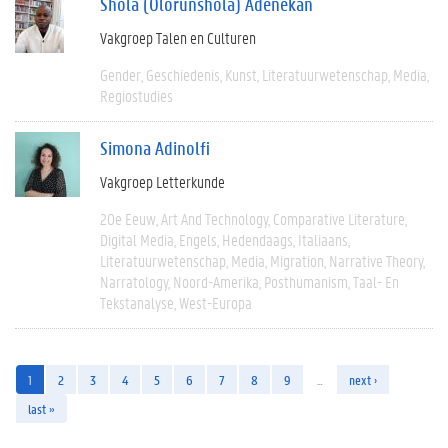
Shola (Olorunshola) Adenekan
Vakgroep Talen en Culturen
Gender
Geschiedenis
Kunst
Literatuurwetenschap
Media
Regiostudies
Simona Adinolfi
Vakgroep Letterkunde
20e Eeuw
Art And Technology
Comparative Literature
Digital Media
Engels
Hedendaags
Italiaans
Literatuurwetenschap
Media
Migration
Narrative Theory
Narratology
Noord-Amerika
Posthumanism
Taal- En
Tekstanalyse
West-Europa
1
2
3
4
5
6
7
8
9
…
next ›
last »