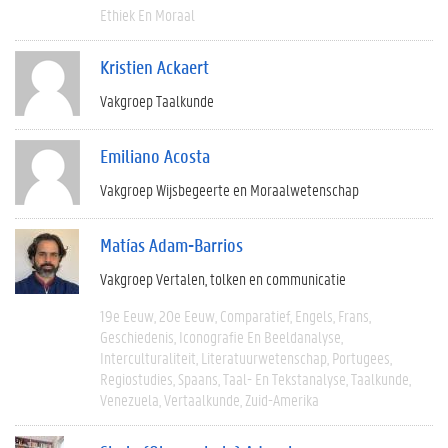
Ethiek En Moraal
Kristien Ackaert
Vakgroep Taalkunde
Emiliano Acosta
Vakgroep Wijsbegeerte en Moraalwetenschap
Matías Adam-Barrios
Vakgroep Vertalen, tolken en communicatie
19e Eeuw
20e Eeuw
Comparatief
Engels
Frans
Geschiedenis
Iconografie En Beeldanalyse
Interculturaliteit
Literatuurwetenschap
Portugees
Regiostudies
Spaans
Taal- En Tekstanalyse
Taalkunde
Venezuela
Vertaalkunde
Zuid-Amerika