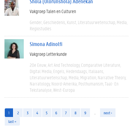
Shola (Olorunshola) Adenekan
Vakgroep Talen en Culturen
Gender
Geschiedenis
Kunst
Literatuurwetenschap
Media
Regiostudies
Simona Adinolfi
Vakgroep Letterkunde
20e Eeuw
Art And Technology
Comparative Literature
Digital Media
Engels
Hedendaags
Italiaans
Literatuurwetenschap
Media
Migration
Narrative Theory
Narratology
Noord-Amerika
Posthumanism
Taal- En
Tekstanalyse
West-Europa
1
2
3
4
5
6
7
8
9
…
next ›
last »