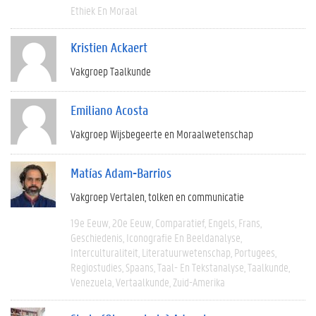
Ethiek En Moraal
Kristien Ackaert
Vakgroep Taalkunde
Emiliano Acosta
Vakgroep Wijsbegeerte en Moraalwetenschap
Matías Adam-Barrios
Vakgroep Vertalen, tolken en communicatie
19e Eeuw
20e Eeuw
Comparatief
Engels
Frans
Geschiedenis
Iconografie En Beeldanalyse
Interculturaliteit
Literatuurwetenschap
Portugees
Regiostudies
Spaans
Taal- En Tekstanalyse
Taalkunde
Venezuela
Vertaalkunde
Zuid-Amerika