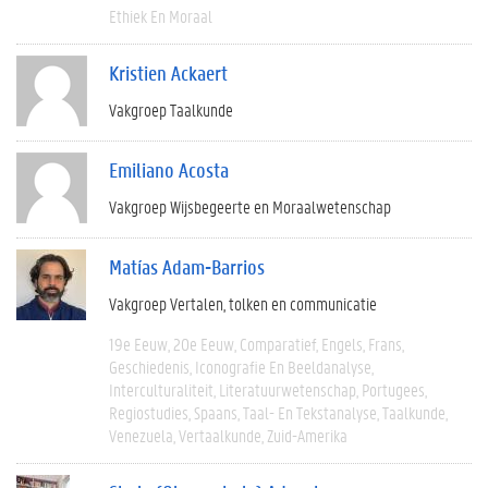
Ethiek En Moraal
Kristien Ackaert
Vakgroep Taalkunde
Emiliano Acosta
Vakgroep Wijsbegeerte en Moraalwetenschap
Matías Adam-Barrios
Vakgroep Vertalen, tolken en communicatie
19e Eeuw
20e Eeuw
Comparatief
Engels
Frans
Geschiedenis
Iconografie En Beeldanalyse
Interculturaliteit
Literatuurwetenschap
Portugees
Regiostudies
Spaans
Taal- En Tekstanalyse
Taalkunde
Venezuela
Vertaalkunde
Zuid-Amerika