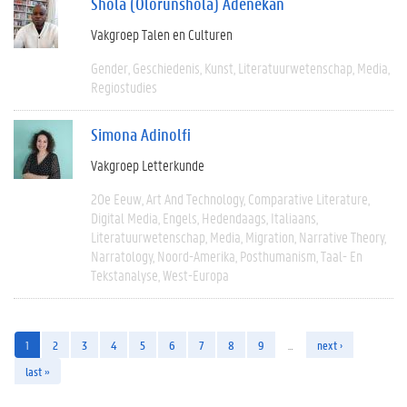
Shola (Olorunshola) Adenekan
Vakgroep Talen en Culturen
Gender
Geschiedenis
Kunst
Literatuurwetenschap
Media
Regiostudies
Simona Adinolfi
Vakgroep Letterkunde
20e Eeuw
Art And Technology
Comparative Literature
Digital Media
Engels
Hedendaags
Italiaans
Literatuurwetenschap
Media
Migration
Narrative Theory
Narratology
Noord-Amerika
Posthumanism
Taal- En
Tekstanalyse
West-Europa
1
2
3
4
5
6
7
8
9
…
next ›
last »