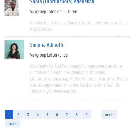
Shola (Olorunshola) Adenekan
Vakgroep Talen en Culturen
Gender
Geschiedenis
Kunst
Literatuurwetenschap
Media
Regiostudies
Simona Adinolfi
Vakgroep Letterkunde
20e Eeuw
Art And Technology
Comparative Literature
Digital Media
Engels
Hedendaags
Italiaans
Literatuurwetenschap
Media
Migration
Narrative Theory
Narratology
Noord-Amerika
Posthumanism
Taal- En
Tekstanalyse
West-Europa
1
2
3
4
5
6
7
8
9
…
next ›
last »