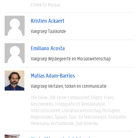
Ethiek En Moraal
Kristien Ackaert
Vakgroep Taalkunde
Emiliano Acosta
Vakgroep Wijsbegeerte en Moraalwetenschap
Matías Adam-Barrios
Vakgroep Vertalen, tolken en communicatie
19e Eeuw
20e Eeuw
Comparatief
Engels
Frans
Geschiedenis
Iconografie En Beeldanalyse
Interculturaliteit
Literatuurwetenschap
Portugees
Regiostudies
Spaans
Taal- En Tekstanalyse
Taalkunde
Venezuela
Vertaalkunde
Zuid-Amerika