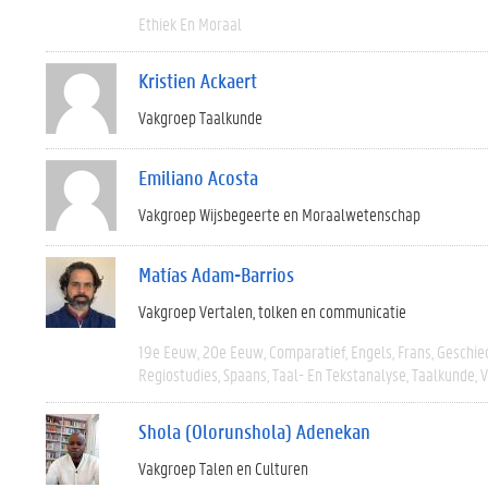
Ethiek En Moraal
Kristien Ackaert
Vakgroep Taalkunde
Emiliano Acosta
Vakgroep Wijsbegeerte en Moraalwetenschap
Matías Adam-Barrios
Vakgroep Vertalen, tolken en communicatie
19e Eeuw
20e Eeuw
Comparatief
Engels
Frans
Geschie
Regiostudies
Spaans
Taal- En Tekstanalyse
Taalkunde
V
Shola (Olorunshola) Adenekan
Vakgroep Talen en Culturen