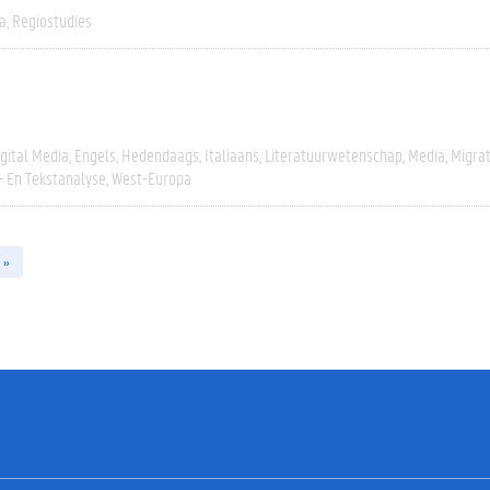
a
Regiostudies
igital Media
Engels
Hedendaags
Italiaans
Literatuurwetenschap
Media
Migrat
- En Tekstanalyse
West-Europa
 »