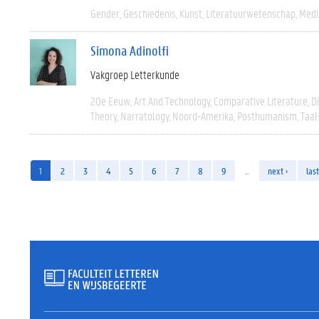
Gender
Geschiedenis
Kunst
Literatuurwetenschap
Medi
Simona Adinolfi
Vakgroep Letterkunde
20e Eeuw
Art And Technology
Comparative Literature
D
Theory
Narratology
Noord-Amerika
Posthumanism
Taal
1
2
3
4
5
6
7
8
9
…
next ›
last