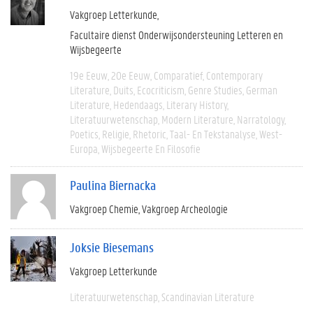
Vakgroep Letterkunde
Facultaire dienst Onderwijsondersteuning Letteren en
Wijsbegeerte
19e Eeuw
20e Eeuw
Comparatief
Contemporary
Literature
Duits
Ecocriticism
Genre Studies
German
Literature
Hedendaags
Literary History
Literatuurwetenschap
Modern Literature
Narratology
Poetics
Religie
Rhetoric
Taal- En Tekstanalyse
West-
Europa
Wijsbegeerte En Filosofie
Paulina Biernacka
Vakgroep Chemie
Vakgroep Archeologie
Joksie Biesemans
Vakgroep Letterkunde
Literatuurwetenschap
Scandinavian Literature