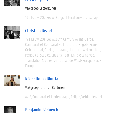
Vakgroep Letterkunde
19e Eeuw
20e Eeuw
België
Literatuurwetenschap
Christina Bezari
19e Eeuw
20e Eeuw
20th Century
Avant-Garde
Comparatief
Comparative Literature
Engels
Frans
Gebarentaal
Grieks
Italiaans
Literatuurwetenschap
Periodical Studies
Spaans
Taal- En Tekstanalyse
Translation Studies
Vertaalkunde
West-Europa
Zuid-
Europa
Kikee Doma Bhutia
Vakgroep Talen en Culturen
Azië
Comparatief
Hedendaags
Religie
Veldonderzoek
Benjamin Biebuyck