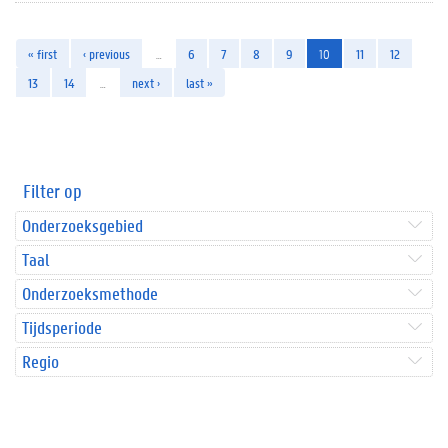
« first
‹ previous
…
6
7
8
9
10
11
12
13
14
…
next ›
last »
Filter op
Onderzoeksgebied
Taal
Onderzoeksmethode
Tijdsperiode
Regio