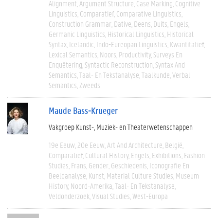
Alignment
Argument Structure
Case Marking
Cognitive
Linguistics
Comparatief
Comparative Linguistics
Construction Grammar
Dative
Deens
Duits
Engels
Germanic Linguistics
Historical Linguistics
Historical
Syntax
Icelandic
Indo-Eureopan Linguistics
Kwantitatief
Lexical Semantics
Noors
Productivity
Surveys En
Enquêtering
Syntactic Reconstruction
Syntax And
Semantics
Taal- En Tekstanalyse
Taalkunde
Verbal
Semantics
Zweeds
Maude Bass-Krueger
Vakgroep Kunst-, Muziek- en Theaterwetenschappen
19e Eeuw
20e Eeuw
Art And Architecture
België
Comparatief
Cultural History
Engels
Exhibitions
Fashion
Studies
Frans
Gender
Geschiedenis
Iconografie En
Beeldanalyse
Kunst
Material Culture Studies
Museum
History
Noord-Amerika
Taal- En Tekstanalyse
Veldonderzoek
Visual Studies
West-Europa