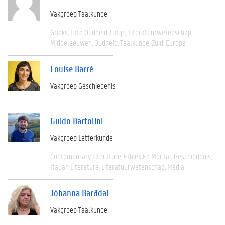
Vakgroep Taalkunde
Grieks
Late Oudheid
Latijn
Literatuurwetenschap
Middeleeuwen
Oudheid
Taalkunde
Zuid-Europa
Louise Barré
Vakgroep Geschiedenis
Guido Bartolini
Vakgroep Letterkunde
Contemporary Literature
Ethiek En Moraal
Geschiedenis
Italian Literature
Literatuurwetenschap
Media
Jóhanna Barðdal
Vakgroep Taalkunde