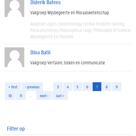
Diderik Batens
Vakgroep Wijsbegeerte en Moraalwetenschap
Adaptive Logics
Epistemology
Formal Problem-Solving
Paraconsistency
Philosophical Logic
Philosophy Of Science
Wijsbegeerte En Filosofie
Dina Batii
Vakgroep Vertalen, tolken en communicatie
« first
‹ previous
…
3
4
5
6
7
8
9
10
11
…
next ›
last »
Filter op