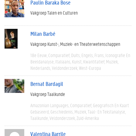
Paulin Baraka Bose
Vakgroep Talen en Culturen
Milan Barbé
Vakgroep Kunst-, Muziek- en Theaterwetenschappen
18e Eeuw
Comparatief
Duits
Engels
Frans
Iconografie En
Beeldanalyse
Italiaans
Kunst
Kwantitatief
Muziek
Nederlands
Veldonderzoek
West-Europa
Bernat Bardagil
Vakgroep Taalkunde
Amazonian Languages
Comparatief
Geografisch En Kaart
Gebaseerd
Geschiedenis
Muziek
Taal- En Tekstanalyse
Taalkunde
Veldonderzoek
Zuid-Amerika
Valentina Barrile