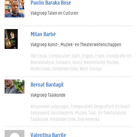
Paulin Baraka Bose
Vakgroep Talen en Culturen
Milan Barbé
Vakgroep Kunst-, Muziek- en Theaterwetenschappen
18e Eeuw
Comparatief
Duits
Engels
Frans
Iconografie En
Beeldanalyse
Italiaans
Kunst
Kwantitatief
Muziek
Nederlands
Veldonderzoek
West-Europa
Bernat Bardagil
Vakgroep Taalkunde
Amazonian Languages
Comparatief
Geografisch En Kaart
Gebaseerd
Geschiedenis
Muziek
Taal- En Tekstanalyse
Taalkunde
Veldonderzoek
Zuid-Amerika
Valentina Barrile