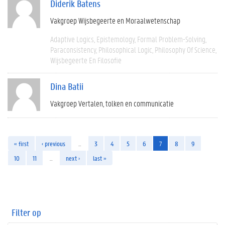
Diderik Batens
Vakgroep Wijsbegeerte en Moraalwetenschap
Adaptive Logics
Epistemology
Formal Problem-Solving
Paraconsistency
Philosophical Logic
Philosophy Of Science
Wijsbegeerte En Filosofie
Dina Batii
Vakgroep Vertalen, tolken en communicatie
« first
‹ previous
…
3
4
5
6
7
8
9
10
11
…
next ›
last »
Filter op