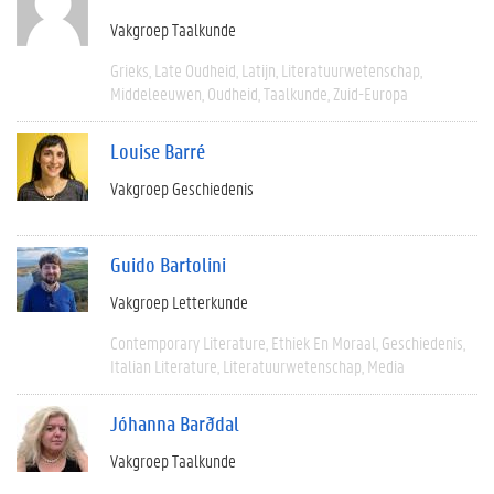
Vakgroep Taalkunde
Grieks
Late Oudheid
Latijn
Literatuurwetenschap
Middeleeuwen
Oudheid
Taalkunde
Zuid-Europa
Louise Barré
Vakgroep Geschiedenis
Guido Bartolini
Vakgroep Letterkunde
Contemporary Literature
Ethiek En Moraal
Geschiedenis
Italian Literature
Literatuurwetenschap
Media
Jóhanna Barðdal
Vakgroep Taalkunde