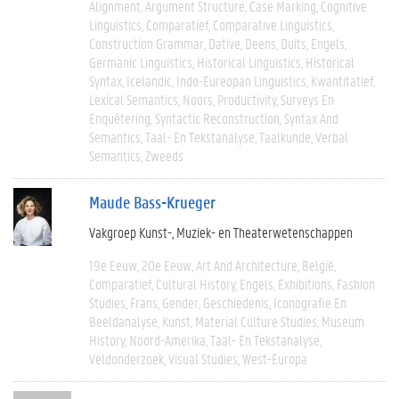
Alignment
Argument Structure
Case Marking
Cognitive
Linguistics
Comparatief
Comparative Linguistics
Construction Grammar
Dative
Deens
Duits
Engels
Germanic Linguistics
Historical Linguistics
Historical
Syntax
Icelandic
Indo-Eureopan Linguistics
Kwantitatief
Lexical Semantics
Noors
Productivity
Surveys En
Enquêtering
Syntactic Reconstruction
Syntax And
Semantics
Taal- En Tekstanalyse
Taalkunde
Verbal
Semantics
Zweeds
Maude Bass-Krueger
Vakgroep Kunst-, Muziek- en Theaterwetenschappen
19e Eeuw
20e Eeuw
Art And Architecture
België
Comparatief
Cultural History
Engels
Exhibitions
Fashion
Studies
Frans
Gender
Geschiedenis
Iconografie En
Beeldanalyse
Kunst
Material Culture Studies
Museum
History
Noord-Amerika
Taal- En Tekstanalyse
Veldonderzoek
Visual Studies
West-Europa