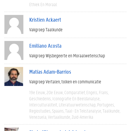
Ethiek En Moraal
Kristien Ackaert
Vakgroep Taalkunde
Emiliano Acosta
Vakgroep Wijsbegeerte en Moraalwetenschap
Matías Adam-Barrios
Vakgroep Vertalen, tolken en communicatie
19e Eeuw
20e Eeuw
Comparatief
Engels
Frans
Geschiedenis
Iconografie En Beeldanalyse
Interculturaliteit
Literatuurwetenschap
Portugees
Regiostudies
Spaans
Taal- En Tekstanalyse
Taalkunde
Venezuela
Vertaalkunde
Zuid-Amerika