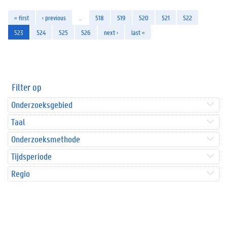
« first
‹ previous
…
518
519
520
521
522
523
524
525
526
next ›
last »
Filter op
Onderzoeksgebied
Taal
Onderzoeksmethode
Tijdsperiode
Regio