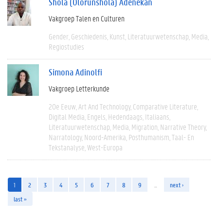
Shola (Olorunshola) Adenekan
Vakgroep Talen en Culturen
Gender
Geschiedenis
Kunst
Literatuurwetenschap
Media
Regiostudies
Simona Adinolfi
Vakgroep Letterkunde
20e Eeuw
Art And Technology
Comparative Literature
Digital Media
Engels
Hedendaags
Italiaans
Literatuurwetenschap
Media
Migration
Narrative Theory
Narratology
Noord-Amerika
Posthumanism
Taal- En
Tekstanalyse
West-Europa
1
2
3
4
5
6
7
8
9
…
next ›
last »