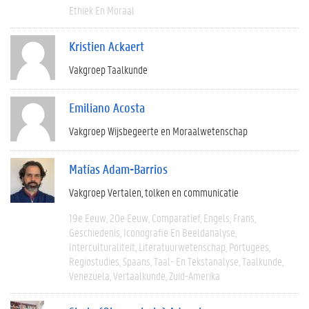
Ethiek En Moraal
Kristien Ackaert
Vakgroep Taalkunde
Emiliano Acosta
Vakgroep Wijsbegeerte en Moraalwetenschap
Matías Adam-Barrios
Vakgroep Vertalen, tolken en communicatie
19e Eeuw
20e Eeuw
Comparatief
Engels
Frans
Geschiedenis
Iconografie En Beeldanalyse
Interculturaliteit
Literatuurwetenschap
Portugees
Regiostudies
Spaans
Taal- En Tekstanalyse
Taalkunde
Venezuela
Vertaalkunde
Zuid-Amerika