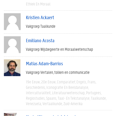
Ethiek En Moraal
Kristien Ackaert
Vakgroep Taalkunde
Emiliano Acosta
Vakgroep Wijsbegeerte en Moraalwetenschap
Matías Adam-Barrios
Vakgroep Vertalen, tolken en communicatie
19e Eeuw
20e Eeuw
Comparatief
Engels
Frans
Geschiedenis
Iconografie En Beeldanalyse
Interculturaliteit
Literatuurwetenschap
Portugees
Regiostudies
Spaans
Taal- En Tekstanalyse
Taalkunde
Venezuela
Vertaalkunde
Zuid-Amerika