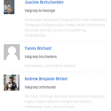
Joachim Bretschneider
Vakgroep Archeologie
Archeologie
Comparatief
Geografisch En Kaart Gebaseerd
Iconografie En Beeldanalyse
Nabije Oosten
Protohistorie
(bronstijd, Ijzertijd)
Surveys En Enquêtering
Veldonderzoek
Yannis Brichant
Vakgroep Geschiedenis
Geschiedenis
Late Oudheid
Oudheid
Andrew Benjamin Bricker
Vakgroep Letterkunde
16e Eeuw
17e Eeuw
18e Eeuw
Book History
Comparatief
Engels
English Literature
Gender
Geschiedenis
Hedendaags
Kunst
Literary Studies