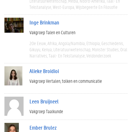
Literatuurwetenschap
Media
Noord-Amerika
Taal- En
Tekstanalyse
West-Europa
Wijsbegeerte En Filosofie
Inge Brinkman
Vakgroep Talen en Culturen
20e Eeuw
Afrika
Angola/Namibia
Ethiopia
Geschiedenis
Gikuyu
Kenya
Literatuurwetenschap
Monster Studies
Oral
Narratives
Taal- En Tekstanalyse
Veldonderzoek
Alieke Broidioi
Vakgroep Vertalen, tolken en communicatie
Leen Bruijneel
Vakgroep Taalkunde
Ember Brulez