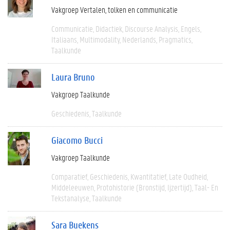
Vakgroep Vertalen, tolken en communicatie
Communicatie
Didactiek
Discourse Analysis
Engels
Italiaans
Multimodality
Nederlands
Pragmatics
Taalkunde
Laura Bruno
Vakgroep Taalkunde
Geschiedenis
Taalkunde
Giacomo Bucci
Vakgroep Taalkunde
Comparatief
Geschiedenis
Kwantitatief
Late Oudheid
Middeleeuwen
Protohistorie (bronstijd, Ijzertijd)
Taal- En
Tekstanalyse
Taalkunde
Sara Buekens