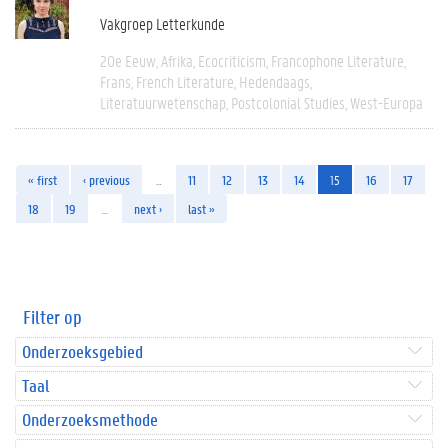
Vakgroep Letterkunde
20e Eeuw
Afrika
Ecocriticism
Francophone Literature
Frans
French Literature
Hedendaags
Literatuurwetenschap
Postcolonial Studies
West-Europa
« first
‹ previous
…
11
12
13
14
15
16
17
18
19
…
next ›
last »
Filter op
Onderzoeksgebied
Taal
Onderzoeksmethode