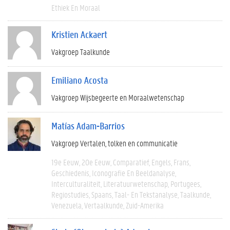
Ethiek En Moraal
Kristien Ackaert
Vakgroep Taalkunde
Emiliano Acosta
Vakgroep Wijsbegeerte en Moraalwetenschap
Matías Adam-Barrios
Vakgroep Vertalen, tolken en communicatie
19e Eeuw
20e Eeuw
Comparatief
Engels
Frans
Geschiedenis
Iconografie En Beeldanalyse
Interculturaliteit
Literatuurwetenschap
Portugees
Regiostudies
Spaans
Taal- En Tekstanalyse
Taalkunde
Venezuela
Vertaalkunde
Zuid-Amerika