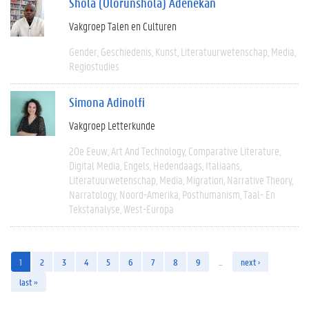
Shola (Olorunshola) Adenekan
Vakgroep Talen en Culturen
Gender
Geschiedenis
Kunst
Literatuurwetenschap
Media
Regiostudies
Simona Adinolfi
Vakgroep Letterkunde
20e Eeuw
Art And Technology
Comparative Literature
Digital Media
Engels
Hedendaags
Italiaans
Literatuurwetenschap
Media
Migration
Narrative Theory
Narratology
Noord-Amerika
Posthumanism
Taal- En
Tekstanalyse
West-Europa
1
2
3
4
5
6
7
8
9
…
next ›
last »