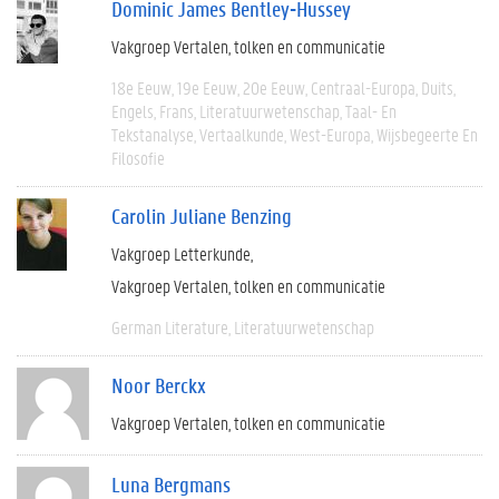
Dominic James Bentley-Hussey
Vakgroep Vertalen, tolken en communicatie
18e Eeuw
19e Eeuw
20e Eeuw
Centraal-Europa
Duits
Engels
Frans
Literatuurwetenschap
Taal- En
Tekstanalyse
Vertaalkunde
West-Europa
Wijsbegeerte En
Filosofie
Carolin Juliane Benzing
Vakgroep Letterkunde
Vakgroep Vertalen, tolken en communicatie
German Literature
Literatuurwetenschap
Noor Berckx
Vakgroep Vertalen, tolken en communicatie
Luna Bergmans