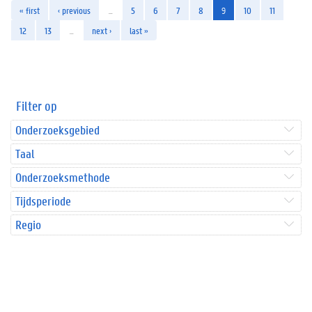
« first
‹ previous
…
5
6
7
8
9
10
11
12
13
…
next ›
last »
Filter op
Onderzoeksgebied
Taal
Onderzoeksmethode
Tijdsperiode
Regio