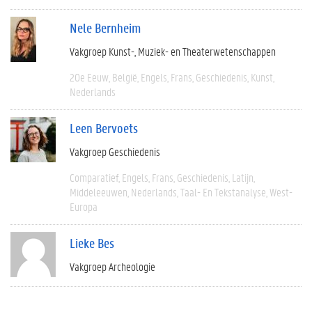
Nele Bernheim
Vakgroep Kunst-, Muziek- en Theaterwetenschappen
20e Eeuw
België
Engels
Frans
Geschiedenis
Kunst
Nederlands
Leen Bervoets
Vakgroep Geschiedenis
Comparatief
Engels
Frans
Geschiedenis
Latijn
Middeleeuwen
Nederlands
Taal- En Tekstanalyse
West-
Europa
Lieke Bes
Vakgroep Archeologie