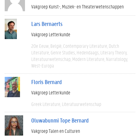
Vakgroep Kunst-, Muziek- en Theaterwetenschappen
Lars Bernaerts
Vakgroep Letterkunde
20e Eeuw
België
Contemporary Literature
Dutch
Literature
Genre Studies
Hedendaags
Literary Theory
Literatuurwetenschap
Modern Literature
Narratology
West-Europa
Floris Bernard
Vakgroep Letterkunde
Greek Literature
Literatuurwetenschap
Oluwabunmi Tope Bernard
Vakgroep Talen en Culturen