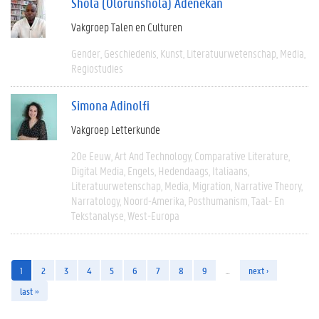
Shola (Olorunshola) Adenekan
Vakgroep Talen en Culturen
Gender
Geschiedenis
Kunst
Literatuurwetenschap
Media
Regiostudies
Simona Adinolfi
Vakgroep Letterkunde
20e Eeuw
Art And Technology
Comparative Literature
Digital Media
Engels
Hedendaags
Italiaans
Literatuurwetenschap
Media
Migration
Narrative Theory
Narratology
Noord-Amerika
Posthumanism
Taal- En
Tekstanalyse
West-Europa
1
2
3
4
5
6
7
8
9
…
next ›
last »