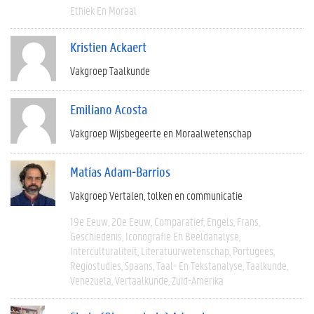
Ethiek En Moraal
Kristien Ackaert
Vakgroep Taalkunde
Emiliano Acosta
Vakgroep Wijsbegeerte en Moraalwetenschap
Matías Adam-Barrios
Vakgroep Vertalen, tolken en communicatie
19e Eeuw
20e Eeuw
Comparatief
Engels
Frans
Geschiedenis
Iconografie En Beeldanalyse
Interculturaliteit
Literatuurwetenschap
Portugees
Regiostudies
Spaans
Taal- En Tekstanalyse
Taalkunde
Venezuela
Vertaalkunde
Zuid-Amerika