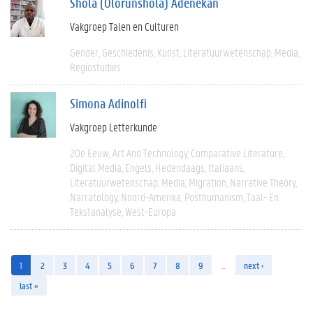
Shola (Olorunshola) Adenekan
Vakgroep Talen en Culturen
Gender
Geschiedenis
Kunst
Literatuurwetenschap
Media
Regiostudies
Simona Adinolfi
Vakgroep Letterkunde
20e Eeuw
Art And Technology
Comparative Literature
Digital Media
Engels
Hedendaags
Italiaans
Literatuurwetenschap
Media
Migration
Narrative Theory
Narratology
Noord-Amerika
Posthumanism
Taal- En
Tekstanalyse
West-Europa
1
2
3
4
5
6
7
8
9
…
next ›
last »