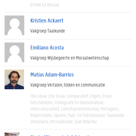
Ethiek En Moraal
Kristien Ackaert
Vakgroep Taalkunde
Emiliano Acosta
Vakgroep Wijsbegeerte en Moraalwetenschap
Matías Adam-Barrios
Vakgroep Vertalen, tolken en communicatie
19e Eeuw
20e Eeuw
Comparatief
Engels
Frans
Geschiedenis
Iconografie En Beeldanalyse
Interculturaliteit
Literatuurwetenschap
Portugees
Regiostudies
Spaans
Taal- En Tekstanalyse
Taalkunde
Venezuela
Vertaalkunde
Zuid-Amerika