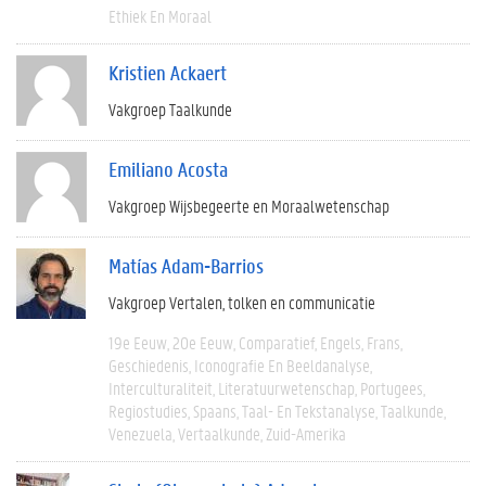
Ethiek En Moraal
Kristien Ackaert
Vakgroep Taalkunde
Emiliano Acosta
Vakgroep Wijsbegeerte en Moraalwetenschap
Matías Adam-Barrios
Vakgroep Vertalen, tolken en communicatie
19e Eeuw
20e Eeuw
Comparatief
Engels
Frans
Geschiedenis
Iconografie En Beeldanalyse
Interculturaliteit
Literatuurwetenschap
Portugees
Regiostudies
Spaans
Taal- En Tekstanalyse
Taalkunde
Venezuela
Vertaalkunde
Zuid-Amerika