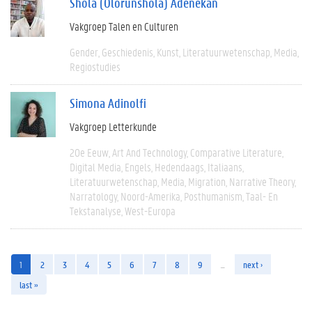
Shola (Olorunshola) Adenekan
Vakgroep Talen en Culturen
Gender
Geschiedenis
Kunst
Literatuurwetenschap
Media
Regiostudies
Simona Adinolfi
Vakgroep Letterkunde
20e Eeuw
Art And Technology
Comparative Literature
Digital Media
Engels
Hedendaags
Italiaans
Literatuurwetenschap
Media
Migration
Narrative Theory
Narratology
Noord-Amerika
Posthumanism
Taal- En
Tekstanalyse
West-Europa
1
2
3
4
5
6
7
8
9
…
next ›
last »