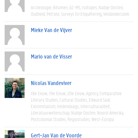
Archeologie
Bitumen
GC-MS
Isotopes
Nabije Oosten
Oudheid
Petrole
Surveys En Enquêtering
Veldonderzoek
Mieke Van de Vijver
Mario van de Visser
Nicolas Vandeviver
18e Eeuw
19e Eeuw
20e Eeuw
Agency
Comparative
Literary Studies
Cultural Studies
Edward Said
Existentialism
Hedendaags
Interculturaliteit
Literatuurwetenschap
Nabije Oosten
Noord-Amerika
Postcolonial Studies
Regiostudies
West-Europa
Gert-Jan Van de Voorde