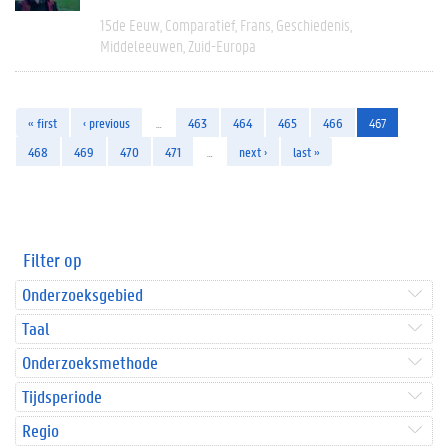
15de Eeuw
Comparatief
Frans
Geschiedenis
Middeleeuwen
Zuid-Europa
« first
‹ previous
…
463
464
465
466
467
468
469
470
471
…
next ›
last »
Filter op
Onderzoeksgebied
Taal
Onderzoeksmethode
Tijdsperiode
Regio