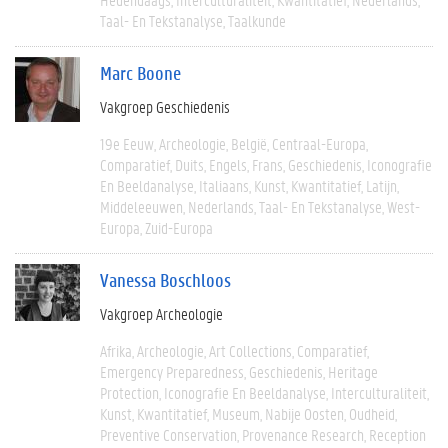
Taal- En Tekstanalyse
Taalkunde
Marc Boone
Vakgroep Geschiedenis
19e Eeuw
Archeologie
België
Centraal-Europa
Comparatief
Duits
Engels
Frans
Geschiedenis
Iconografie
En Beeldanalyse
Italiaans
Kunst
Kwantitatief
Latijn
Middeleeuwen
Nederlands
Taal- En Tekstanalyse
West-
Europa
Zuid-Europa
Vanessa Boschloos
Vakgroep Archeologie
Afrika
Archeologie
Art Collections
Comparatief
Emergency Preparedness
Geschiedenis
Heritage
Protection
Iconografie En Beeldanalyse
Interculturaliteit
Kunst
Kwantitatief
Museum
Nabije Oosten
Oudheid
Preventive Conservation
Provenance Research
Reception