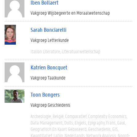
Iben Bollaert
Vakgroep Wijsbegeerte en Moraalwetenschap
Sarah Bonciarelli
Vakgroep Letterkunde
Italian Literature
Literatuurwetenschap
Katrien Boncquet
Vakgroep Taalkunde
Toon Bongers
Vakgroep Geschiedenis
Archeologie
België
Comparatief
Complexity Economics
Data Management
Duits
Engels
Epigraphy
Frans
Gaul
Geografisch En Kaart Gebaseerd
Geschiedenis
GIS
Kwantitatief
Latijn
Nederlands
Network Analysis
Noord-