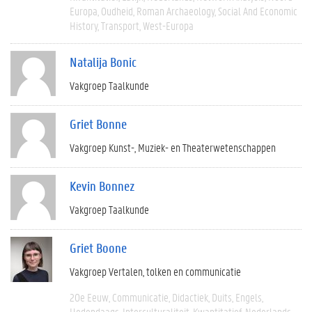
Europa
Oudheid
Roman Archaeology
Social And Economic
History
Transport
West-Europa
Natalija Bonic
Vakgroep Taalkunde
Griet Bonne
Vakgroep Kunst-, Muziek- en Theaterwetenschappen
Kevin Bonnez
Vakgroep Taalkunde
Griet Boone
Vakgroep Vertalen, tolken en communicatie
20e Eeuw
Communicatie
Didactiek
Duits
Engels
Hedendaags
Interculturaliteit
Kwantitatief
Nederlands