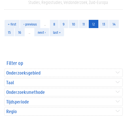
Studies
Regiostudies
Veldonderzoek
Zuid-Europa
« first
‹ previous
…
8
9
10
11
12
13
14
15
16
…
next ›
last »
Filter op
Onderzoeksgebied
Taal
Onderzoeksmethode
Tijdsperiode
Regio