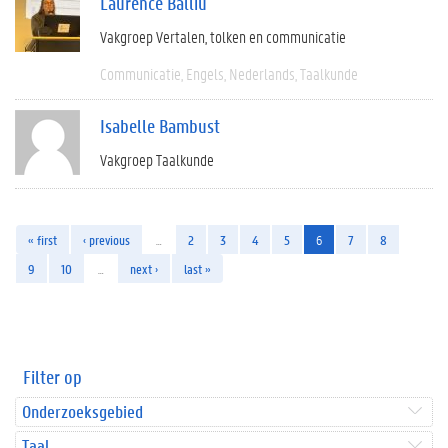
Laurence Balliu
Vakgroep Vertalen, tolken en communicatie
Communicatie
Engels
Nederlands
Taalkunde
Isabelle Bambust
Vakgroep Taalkunde
« first
‹ previous
…
2
3
4
5
6
7
8
9
10
…
next ›
last »
Filter op
Onderzoeksgebied
Taal