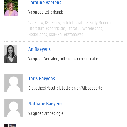
Caroline Baetens
Vakgroep Letterkunde
17e Eeuw
18e Eeuw
Dutch Literature
Early Modern
Literature
Ecocriticism
Literatuurwetenschap
Nederlands
Taal- En Tekstanalyse
An Baeyens
Vakgroep Vertalen, tolken en communicatie
Joris Baeyens
Bibliotheek faculteit Letteren en Wijsbegeerte
Nathalie Baeyens
Vakgroep Archeologie