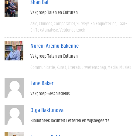
Shan Bai
Vakgroep Talen en Culturen
Azië
Chinees
Comparatief
Surveys En Enquêtering
Taal-
En Tekstanalyse
Veldonderzoek
Nureni Aremu Bakenne
Vakgroep Talen en Culturen
Communicatie
Kunst
Literatuurwetenschap
Media
Muziek
Lane Baker
Vakgroep Geschiedenis
Olga Baklunova
Bibliotheek faculteit Letteren en Wijsbegeerte