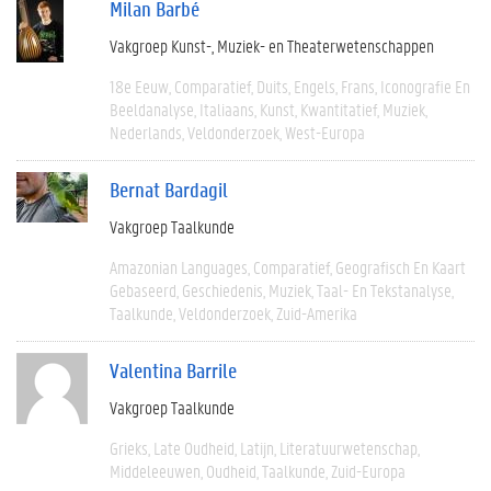
Milan Barbé
Vakgroep Kunst-, Muziek- en Theaterwetenschappen
18e Eeuw
Comparatief
Duits
Engels
Frans
Iconografie En
Beeldanalyse
Italiaans
Kunst
Kwantitatief
Muziek
Nederlands
Veldonderzoek
West-Europa
Bernat Bardagil
Vakgroep Taalkunde
Amazonian Languages
Comparatief
Geografisch En Kaart
Gebaseerd
Geschiedenis
Muziek
Taal- En Tekstanalyse
Taalkunde
Veldonderzoek
Zuid-Amerika
Valentina Barrile
Vakgroep Taalkunde
Grieks
Late Oudheid
Latijn
Literatuurwetenschap
Middeleeuwen
Oudheid
Taalkunde
Zuid-Europa