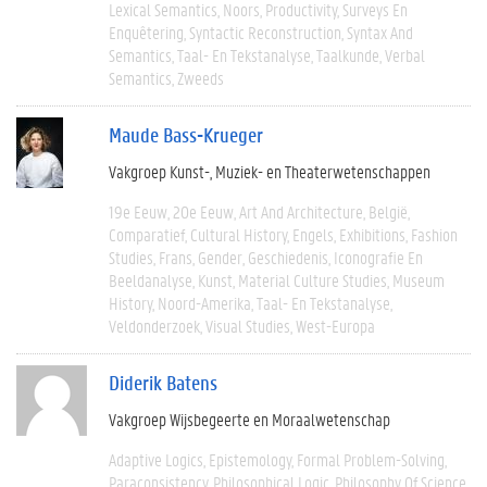
Lexical Semantics
Noors
Productivity
Surveys En
Enquêtering
Syntactic Reconstruction
Syntax And
Semantics
Taal- En Tekstanalyse
Taalkunde
Verbal
Semantics
Zweeds
Maude Bass-Krueger
Vakgroep Kunst-, Muziek- en Theaterwetenschappen
19e Eeuw
20e Eeuw
Art And Architecture
België
Comparatief
Cultural History
Engels
Exhibitions
Fashion
Studies
Frans
Gender
Geschiedenis
Iconografie En
Beeldanalyse
Kunst
Material Culture Studies
Museum
History
Noord-Amerika
Taal- En Tekstanalyse
Veldonderzoek
Visual Studies
West-Europa
Diderik Batens
Vakgroep Wijsbegeerte en Moraalwetenschap
Adaptive Logics
Epistemology
Formal Problem-Solving
Paraconsistency
Philosophical Logic
Philosophy Of Science