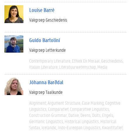
Louise Barré
Vakgroep Geschiedenis
Guido Bartolini
Vakgroep Letterkunde
Contemporary Literature
Ethiek En Moraal
Geschiedenis
Italian Literature
Literatuurwetenschap
Media
Jóhanna Barðdal
Vakgroep Taalkunde
Alignment
Argument Structure
Case Marking
Cognitive
Linguistics
Comparatief
Comparative Linguistics
Construction Grammar
Dative
Deens
Duits
Engels
Germanic Linguistics
Historical Linguistics
Historical
Syntax
Icelandic
Indo-Eureopan Linguistics
Kwantitatief