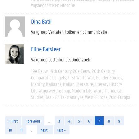
Wijsbegeerte En Filosofie
Dina Batii
Vakgroep Vertalen, tolken en communicatie
Eline Batsleer
Vakgroep Letterkunde
Onderzoek
19e Eeuw
19th Century
20e Eeuw
20th Century
Comparatief
Engels
First World War
Gender Studies
Identity
Italiaans
Italian Literature
Literary History
Literatuurwetenschap
Modern Literature
Periodical
Studies
Taal- En Tekstanalyse
West-Europa
Zuid-Europa
« first
‹ previous
…
3
4
5
6
7
8
9
10
11
…
next ›
last »