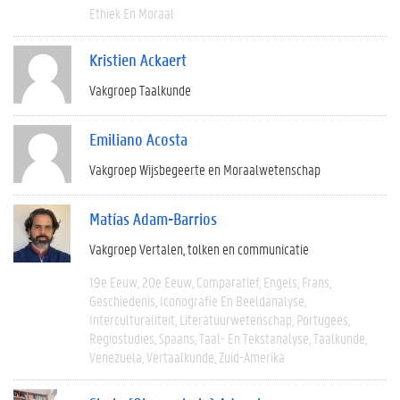
Ethiek En Moraal
Kristien Ackaert
Vakgroep Taalkunde
Emiliano Acosta
Vakgroep Wijsbegeerte en Moraalwetenschap
Matías Adam-Barrios
Vakgroep Vertalen, tolken en communicatie
19e Eeuw
20e Eeuw
Comparatief
Engels
Frans
Geschiedenis
Iconografie En Beeldanalyse
Interculturaliteit
Literatuurwetenschap
Portugees
Regiostudies
Spaans
Taal- En Tekstanalyse
Taalkunde
Venezuela
Vertaalkunde
Zuid-Amerika