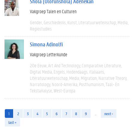
Shola (Olorunshola) Adenekan
Vakgroep Talen en Culturen
Gender
Geschiedenis
Kunst
Literatuurwetenschap
Media
Regiostudies
Simona Adinolfi
Vakgroep Letterkunde
20e Eeuw
Art And Technology
Comparative Literature
Digital Media
Engels
Hedendaags
Italiaans
Literatuurwetenschap
Media
Migration
Narrative Theory
Narratology
Noord-Amerika
Posthumanism
Taal- En
Tekstanalyse
West-Europa
1
2
3
4
5
6
7
8
9
…
next ›
last »