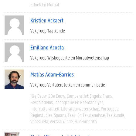
Ethiek En Moraal
Kristien Ackaert
Vakgroep Taalkunde
Emiliano Acosta
Vakgroep Wijsbegeerte en Moraalwetenschap
Matías Adam-Barrios
Vakgroep Vertalen, tolken en communicatie
19e Eeuw
20e Eeuw
Comparatief
Engels
Frans
Geschiedenis
Iconografie En Beeldanalyse
Interculturaliteit
Literatuurwetenschap
Portugees
Regiostudies
Spaans
Taal- En Tekstanalyse
Taalkunde
Venezuela
Vertaalkunde
Zuid-Amerika