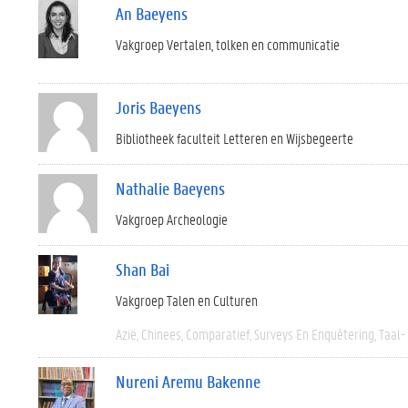
An Baeyens
Vakgroep Vertalen, tolken en communicatie
Joris Baeyens
Bibliotheek faculteit Letteren en Wijsbegeerte
Nathalie Baeyens
Vakgroep Archeologie
Shan Bai
Vakgroep Talen en Culturen
Azië
Chinees
Comparatief
Surveys En Enquêtering
Taal-
Nureni Aremu Bakenne