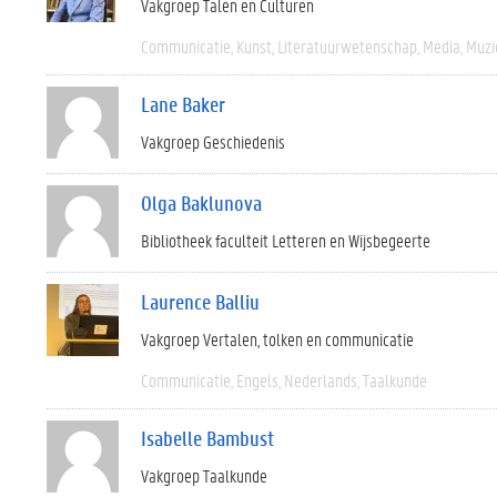
Vakgroep Talen en Culturen
Communicatie
Kunst
Literatuurwetenschap
Media
Muzi
Lane Baker
Vakgroep Geschiedenis
Olga Baklunova
Bibliotheek faculteit Letteren en Wijsbegeerte
Laurence Balliu
Vakgroep Vertalen, tolken en communicatie
Communicatie
Engels
Nederlands
Taalkunde
Isabelle Bambust
Vakgroep Taalkunde