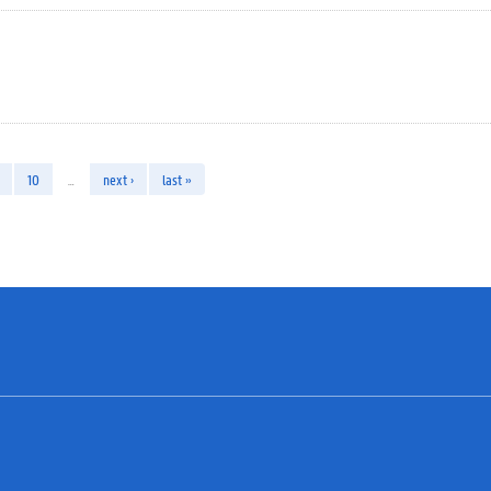
10
…
next ›
last »