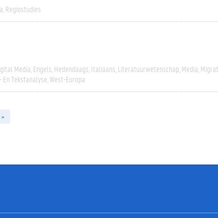
a
Regiostudies
igital Media
Engels
Hedendaags
Italiaans
Literatuurwetenschap
Media
Migrat
- En Tekstanalyse
West-Europa
 »