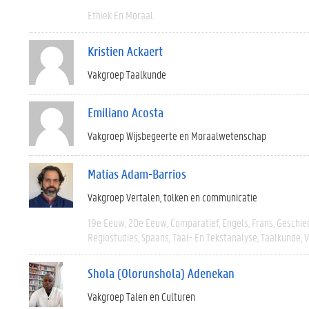
Ethiek En Moraal
Kristien Ackaert
Vakgroep Taalkunde
Emiliano Acosta
Vakgroep Wijsbegeerte en Moraalwetenschap
Matías Adam-Barrios
Vakgroep Vertalen, tolken en communicatie
19e Eeuw
20e Eeuw
Comparatief
Engels
Frans
Geschie
Regiostudies
Spaans
Taal- En Tekstanalyse
Taalkunde
V
Shola (Olorunshola) Adenekan
Vakgroep Talen en Culturen