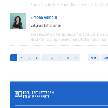
Gender
Geschiedenis
Kunst
Literatuurwetenschap
Medi
Simona Adinolfi
Vakgroep Letterkunde
20e Eeuw
Art And Technology
Comparative Literature
D
Theory
Narratology
Noord-Amerika
Posthumanism
Taal
1
2
3
4
5
6
7
8
9
…
next ›
last