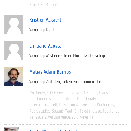
Ethiek En Moraal
Kristien Ackaert
Vakgroep Taalkunde
Emiliano Acosta
Vakgroep Wijsbegeerte en Moraalwetenschap
Matías Adam-Barrios
Vakgroep Vertalen, tolken en communicatie
19e Eeuw
20e Eeuw
Comparatief
Engels
Frans
Geschiedenis
Iconografie En Beeldanalyse
Interculturaliteit
Literatuurwetenschap
Portugees
Regiostudies
Spaans
Taal- En Tekstanalyse
Taalkunde
Venezuela
Vertaalkunde
Zuid-Amerika