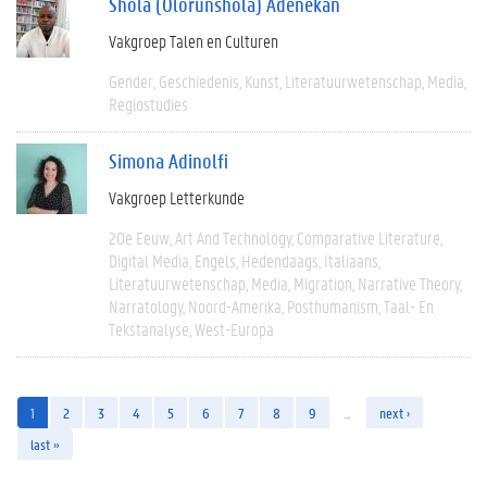
Shola (Olorunshola) Adenekan
Vakgroep Talen en Culturen
Gender
Geschiedenis
Kunst
Literatuurwetenschap
Media
Regiostudies
Simona Adinolfi
Vakgroep Letterkunde
20e Eeuw
Art And Technology
Comparative Literature
Digital Media
Engels
Hedendaags
Italiaans
Literatuurwetenschap
Media
Migration
Narrative Theory
Narratology
Noord-Amerika
Posthumanism
Taal- En
Tekstanalyse
West-Europa
1
2
3
4
5
6
7
8
9
…
next ›
last »