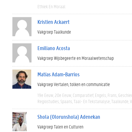
Ethiek En Moraal
Kristien Ackaert
Vakgroep Taalkunde
Emiliano Acosta
Vakgroep Wijsbegeerte en Moraalwetenschap
Matías Adam-Barrios
Vakgroep Vertalen, tolken en communicatie
19e Eeuw
20e Eeuw
Comparatief
Engels
Frans
Geschie
Regiostudies
Spaans
Taal- En Tekstanalyse
Taalkunde
V
Shola (Olorunshola) Adenekan
Vakgroep Talen en Culturen