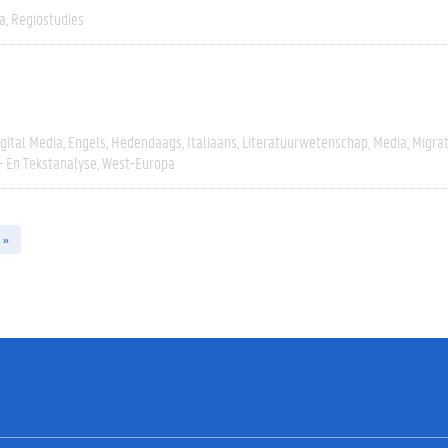
a
Regiostudies
igital Media
Engels
Hedendaags
Italiaans
Literatuurwetenschap
Media
Migrat
- En Tekstanalyse
West-Europa
 »