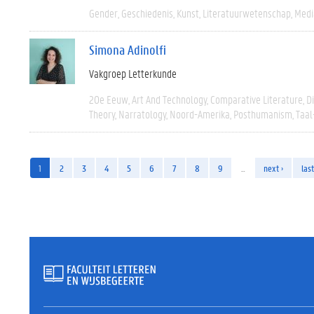
Gender
Geschiedenis
Kunst
Literatuurwetenschap
Medi
Simona Adinolfi
Vakgroep Letterkunde
20e Eeuw
Art And Technology
Comparative Literature
D
Theory
Narratology
Noord-Amerika
Posthumanism
Taal
1
2
3
4
5
6
7
8
9
…
next ›
last