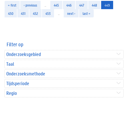
« first
‹ previous
…
445
446
447
448
449
450
451
452
453
…
next ›
last »
Filter op
Onderzoeksgebied
Taal
Onderzoeksmethode
Tijdsperiode
Regio