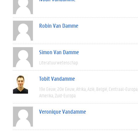
Robin Van Damme
Simon Van Damme
Literatuurwetenschap
Tobit Vandamme
19e Eeuw
20e Eeuw
Afrika
Azië
België
Centraal-Europa
Amerika
Zuid-Europa
Veronique Vandamme