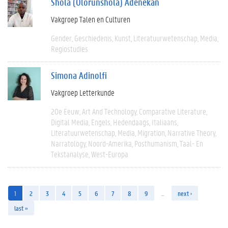
Shola (Olorunshola) Adenekan
Vakgroep Talen en Culturen
Gender
Geschiedenis
Kunst
Literatuurwetenschap
Media
Regiostudies
Simona Adinolfi
Vakgroep Letterkunde
20e Eeuw
Art And Technology
Comparative Literature
Digital Media
Engels
Hedendaags
Italiaans
Literatuurwetenschap
Media
Migration
Narrative Theory
Narratology
Noord-Amerika
Posthumanism
Taal- En
Tekstanalyse
West-Europa
1
2
3
4
5
6
7
8
9
…
next ›
last »