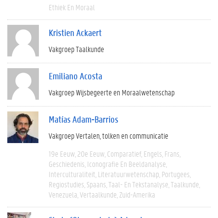
Ethiek En Moraal
Kristien Ackaert
Vakgroep Taalkunde
Emiliano Acosta
Vakgroep Wijsbegeerte en Moraalwetenschap
Matías Adam-Barrios
Vakgroep Vertalen, tolken en communicatie
19e Eeuw
20e Eeuw
Comparatief
Engels
Frans
Geschiedenis
Iconografie En Beeldanalyse
Interculturaliteit
Literatuurwetenschap
Portugees
Regiostudies
Spaans
Taal- En Tekstanalyse
Taalkunde
Venezuela
Vertaalkunde
Zuid-Amerika