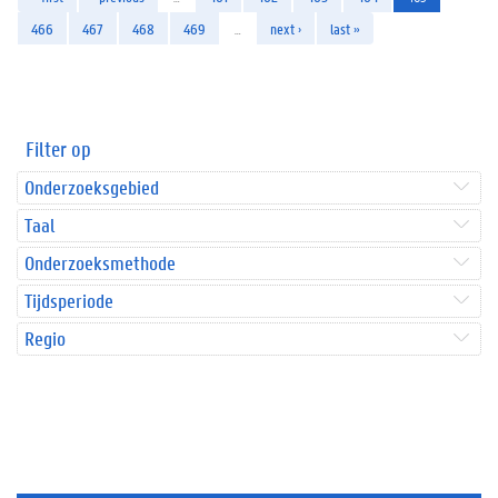
466
467
468
469
…
next ›
last »
Filter op
Onderzoeksgebied
Taal
Onderzoeksmethode
Tijdsperiode
Regio