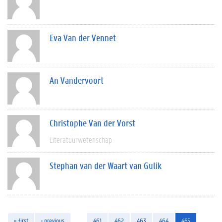
Eva Van der Vennet
An Vandervoort
Christophe Van der Vorst
Literatuurwetenschap
Stephan van der Waart van Gulik
« first
‹ previous
…
461
462
463
464
465