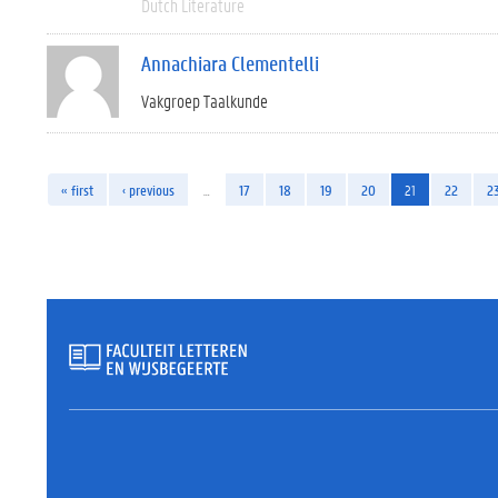
Dutch Literature
Annachiara Clementelli
Vakgroep Taalkunde
« first
‹ previous
…
17
18
19
20
21
22
2