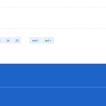
3
24
25
…
next ›
last »