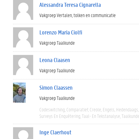
Alessandra Teresa Cignarella
Vakgroep Vertalen, tolken en communicatie
Lorenzo Maria Ciolfi
Vakgroep Taalkunde
Leona Claasen
Vakgroep Taalkunde
Simon Claassen
Vakgroep Taalkunde
Codeswitching
Comparatief
Creole
Engels
Hedendaags
Surveys En Enquêtering
Taal- En Tekstanalyse
Taalkund
Inge Claerhout