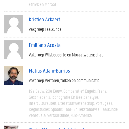
Ethiek En Moraal
Kristien Ackaert
Vakgroep Taalkunde
Emiliano Acosta
Vakgroep Wijsbegeerte en Moraalwetenschap
Matías Adam-Barrios
Vakgroep Vertalen, tolken en communicatie
19e Eeuw
20e Eeuw
Comparatief
Engels
Frans
Geschiedenis
Iconografie En Beeldanalyse
Interculturaliteit
Literatuurwetenschap
Portugees
Regiostudies
Spaans
Taal- En Tekstanalyse
Taalkunde
Venezuela
Vertaalkunde
Zuid-Amerika