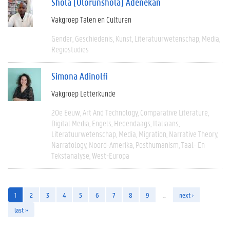
Shola (Olorunshola) Adenekan
Vakgroep Talen en Culturen
Gender
Geschiedenis
Kunst
Literatuurwetenschap
Media
Regiostudies
Simona Adinolfi
Vakgroep Letterkunde
20e Eeuw
Art And Technology
Comparative Literature
Digital Media
Engels
Hedendaags
Italiaans
Literatuurwetenschap
Media
Migration
Narrative Theory
Narratology
Noord-Amerika
Posthumanism
Taal- En
Tekstanalyse
West-Europa
1
2
3
4
5
6
7
8
9
…
next ›
last »