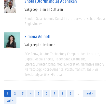
Shola (Olorunshola) Adenekan
Vakgroep Talen en Culturen
Gender
Geschiedenis
Kunst
Literatuurwetenschap
Media
Regiostudies
Simona Adinolfi
Vakgroep Letterkunde
20e Eeuw
Art And Technology
Comparative Literature
Digital Media
Engels
Hedendaags
Italiaans
Literatuurwetenschap
Media
Migration
Narrative Theory
Narratology
Noord-Amerika
Posthumanism
Taal- En
Tekstanalyse
West-Europa
1
2
3
4
5
6
7
8
9
…
next ›
last »