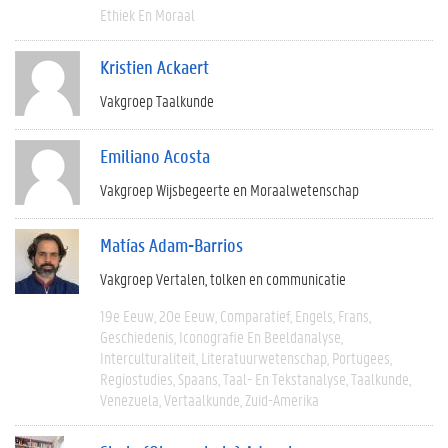
Ethiek En Moraal
Kristien Ackaert
Vakgroep Taalkunde
Emiliano Acosta
Vakgroep Wijsbegeerte en Moraalwetenschap
Matías Adam-Barrios
Vakgroep Vertalen, tolken en communicatie
19e Eeuw
20e Eeuw
Comparatief
Engels
Frans
Geschiedenis
Iconografie En Beeldanalyse
Interculturaliteit
Literatuurwetenschap
Portugees
Regiostudies
Spaans
Taal- En Tekstanalyse
Taalkunde
Venezuela
Vertaalkunde
Zuid-Amerika