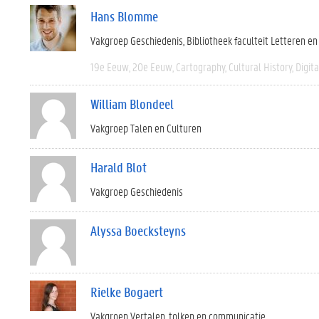
Hans Blomme
Vakgroep Geschiedenis
Bibliotheek faculteit Letteren e
19e Eeuw
20e Eeuw
Cartography
Cultural History
Digit
William Blondeel
Vakgroep Talen en Culturen
Harald Blot
Vakgroep Geschiedenis
Alyssa Boecksteyns
Rielke Bogaert
Vakgroep Vertalen, tolken en communicatie