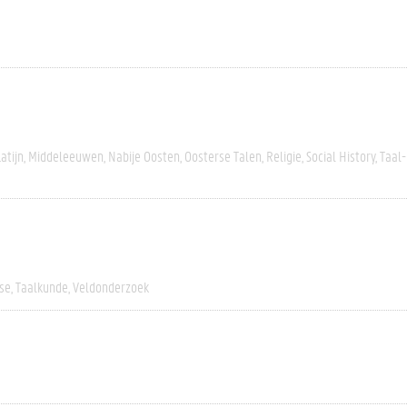
Latijn
Middeleeuwen
Nabije Oosten
Oosterse Talen
Religie
Social History
Taal-
yse
Taalkunde
Veldonderzoek