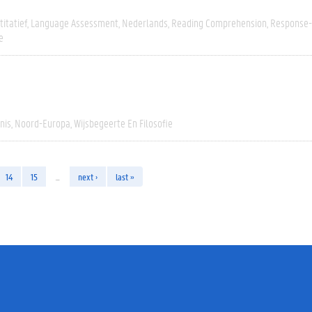
itatief
Language Assessment
Nederlands
Reading Comprehension
Response-
e
nis
Noord-Europa
Wijsbegeerte En Filosofie
14
15
…
next ›
last »