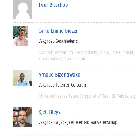
Tuur Bisschop
Carlo Emilio Biuzzi
Vakgroep Geschiedenis
Arabisch
Byzantium
Geschiedenis
Grieks
Late Oudheid
Tekstanalyse
Veldonderzoek
Arnaud Bizongwako
Vakgroep Talen en Culturen
Afrika
Afrikaanse Talen
Comparatief
Taal- En Tekstanal
Kjell Bleys
Vakgroep Wijsbegeerte en Moraalwetenschap