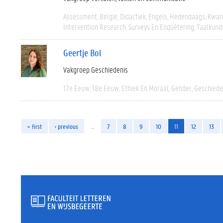
Assessment
België
Didactiek
Engels
Hedendaags
Kwant
Intervention Research
Surveys En Enquêtering
Taalkund
Geertje Bol
Vakgroep Geschiedenis
17e Eeuw
18e Eeuw
Ethiek En Moraal
Gender
Geschiede
« first
‹ previous
…
7
8
9
10
11
12
13