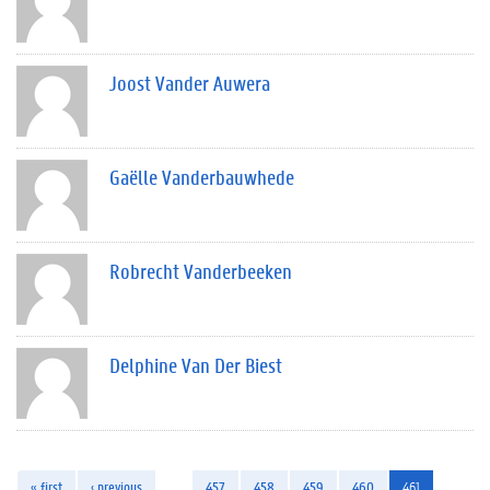
Joost Vander Auwera
Gaëlle Vanderbauwhede
Robrecht Vanderbeeken
Delphine Van Der Biest
« first
‹ previous
…
457
458
459
460
461