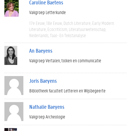
Caroline Baetens
Vakgroep Letterkunde
17e Eeuw
18e Eeuw
Dutch Literature
Early Modern
Literature
Ecocriticism
Literatuurwetenschap
Nederlands
Taal- En Tekstanalyse
An Baeyens
Vakgroep Vertalen, tolken en communicatie
Joris Baeyens
Bibliotheek faculteit Letteren en Wijsbegeerte
Nathalie Baeyens
Vakgroep Archeologie