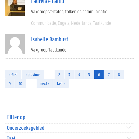
Laurence Balliu
Vakgroep Vertalen, tolken en communicatie
Communicatie
Engels
Nederlands
Taalkunde
Isabelle Bambust
Vakgroep Taalkunde
« first
‹ previous
…
2
3
4
5
6
7
8
9
10
…
next ›
last »
Filter op
Onderzoeksgebied
Taal