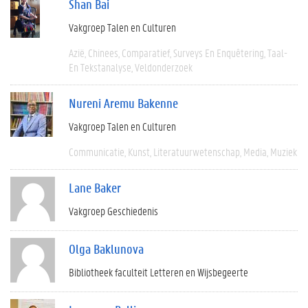
Shan Bai
Vakgroep Talen en Culturen
Azië
Chinees
Comparatief
Surveys En Enquêtering
Taal-
En Tekstanalyse
Veldonderzoek
Nureni Aremu Bakenne
Vakgroep Talen en Culturen
Communicatie
Kunst
Literatuurwetenschap
Media
Muziek
Lane Baker
Vakgroep Geschiedenis
Olga Baklunova
Bibliotheek faculteit Letteren en Wijsbegeerte