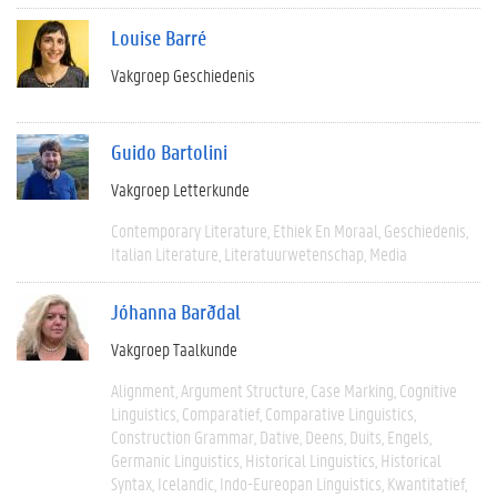
Louise Barré
Vakgroep Geschiedenis
Guido Bartolini
Vakgroep Letterkunde
Contemporary Literature
Ethiek En Moraal
Geschiedenis
Italian Literature
Literatuurwetenschap
Media
Jóhanna Barðdal
Vakgroep Taalkunde
Alignment
Argument Structure
Case Marking
Cognitive
Linguistics
Comparatief
Comparative Linguistics
Construction Grammar
Dative
Deens
Duits
Engels
Germanic Linguistics
Historical Linguistics
Historical
Syntax
Icelandic
Indo-Eureopan Linguistics
Kwantitatief