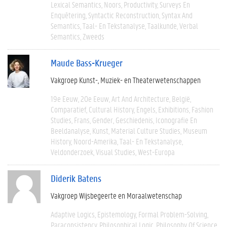
Lexical Semantics
Noors
Productivity
Surveys En
Enquêtering
Syntactic Reconstruction
Syntax And
Semantics
Taal- En Tekstanalyse
Taalkunde
Verbal
Semantics
Zweeds
Maude Bass-Krueger
Vakgroep Kunst-, Muziek- en Theaterwetenschappen
19e Eeuw
20e Eeuw
Art And Architecture
België
Comparatief
Cultural History
Engels
Exhibitions
Fashion
Studies
Frans
Gender
Geschiedenis
Iconografie En
Beeldanalyse
Kunst
Material Culture Studies
Museum
History
Noord-Amerika
Taal- En Tekstanalyse
Veldonderzoek
Visual Studies
West-Europa
Diderik Batens
Vakgroep Wijsbegeerte en Moraalwetenschap
Adaptive Logics
Epistemology
Formal Problem-Solving
Paraconsistency
Philosophical Logic
Philosophy Of Science