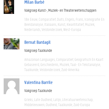
Milan Barbé
Vakgroep Kunst-, Muziek- en Theaterwetenschappen
18e Eeuw
Comparatief
Duits
Engels
Frans
Iconografie En
Beeldanalyse
Italiaans
Kunst
Kwantitatief
Muziek
Nederlands
Veldonderzoek
West-Europa
Bernat Bardagil
Vakgroep Taalkunde
Amazonian Languages
Comparatief
Geografisch En Kaart
Gebaseerd
Geschiedenis
Muziek
Taal- En Tekstanalyse
Taalkunde
Veldonderzoek
Zuid-Amerika
Valentina Barrile
Vakgroep Taalkunde
Grieks
Late Oudheid
Latijn
Literatuurwetenschap
Middeleeuwen
Oudheid
Taalkunde
Zuid-Europa