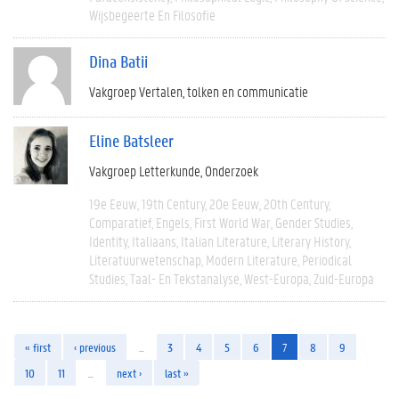
Wijsbegeerte En Filosofie
Dina Batii
Vakgroep Vertalen, tolken en communicatie
Eline Batsleer
Vakgroep Letterkunde
Onderzoek
19e Eeuw
19th Century
20e Eeuw
20th Century
Comparatief
Engels
First World War
Gender Studies
Identity
Italiaans
Italian Literature
Literary History
Literatuurwetenschap
Modern Literature
Periodical
Studies
Taal- En Tekstanalyse
West-Europa
Zuid-Europa
« first
‹ previous
…
3
4
5
6
7
8
9
10
11
…
next ›
last »