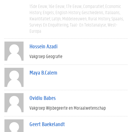
15de Eeuw
16e Eeuw
17e Eeuw
Comparatief
Economic
History
Engels
English History
Geschiedenis
Italiaans
Kwantitatief
Latijn
Middeleeuwen
Rural History
Spaans
Surveys En Enquêtering
Taal- En Tekstanalyse
West-
Europa
Hossein Azadi
Vakgroep Geografie
Maya B.Calem
Ovidiu Babes
Vakgroep Wijsbegeerte en Moraalwetenschap
Geert Baekelandt