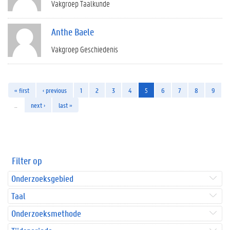
Vakgroep Taalkunde
Anthe Baele
Vakgroep Geschiedenis
« first
‹ previous
1
2
3
4
5
6
7
8
9
…
next ›
last »
Filter op
Onderzoeksgebied
Taal
Onderzoeksmethode