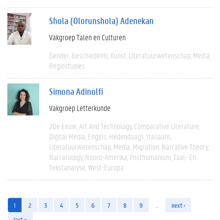
Shola (Olorunshola) Adenekan
Vakgroep Talen en Culturen
Gender
Geschiedenis
Kunst
Literatuurwetenschap
Media
Regiostudies
Simona Adinolfi
Vakgroep Letterkunde
20e Eeuw
Art And Technology
Comparative Literature
Digital Media
Engels
Hedendaags
Italiaans
Literatuurwetenschap
Media
Migration
Narrative Theory
Narratology
Noord-Amerika
Posthumanism
Taal- En
Tekstanalyse
West-Europa
1
2
3
4
5
6
7
8
9
…
next ›
last »