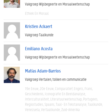
Vakgroep Wijsbegeerte en Moraalwetenschap
Ethiek En Moraal
Kristien Ackaert
Vakgroep Taalkunde
Emiliano Acosta
Vakgroep Wijsbegeerte en Moraalwetenschap
Matías Adam-Barrios
Vakgroep Vertalen, tolken en communicatie
19e Eeuw
20e Eeuw
Comparatief
Engels
Frans
Geschiedenis
Iconografie En Beeldanalyse
Interculturaliteit
Literatuurwetenschap
Portugees
Regiostudies
Spaans
Taal- En Tekstanalyse
Taalkunde
Venezuela
Vertaalkunde
Zuid-Amerika