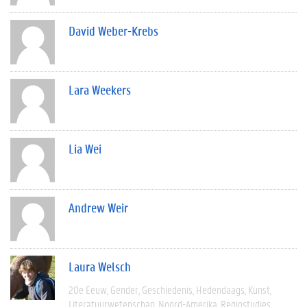
David Weber-Krebs
Lara Weekers
Lia Wei
Andrew Weir
Laura Welsch
20e Eeuw
Gender
Geschiedenis
Hedendaags
Kunst
Literatuurwetenschap
Noord-Amerika
Regiostudies