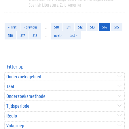
Spanish Literature
Zuid-Amerika
« first
‹ previous
…
510
511
512
513
514
515
516
517
518
…
next ›
last »
Filter op
Onderzoeksgebied
Taal
Onderzoeksmethode
Tijdsperiode
Regio
Vakgroep