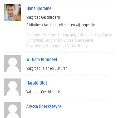
Hans Blomme
Vakgroep Geschiedenis
Bibliotheek faculteit Letteren en Wijsbegeerte
19e Eeuw
20e Eeuw
Cartography
Cultural History
Digital
Humanities
Geografisch En Kaart Gebaseerd
Geschiedenis
Hedendaags
Social History
William Blondeel
Vakgroep Talen en Culturen
Harald Blot
Vakgroep Geschiedenis
Alyssa Boecksteyns