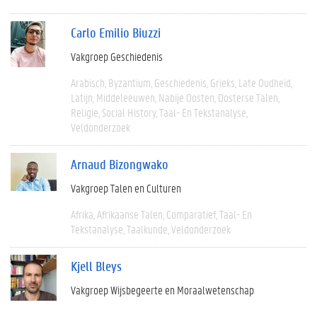
Carlo Emilio Biuzzi
Vakgroep Geschiedenis
Arabisch
Byzantium
Geschiedenis
Grieks
Late Oudheid
Latijn
Middeleeuwen
Nabije Oosten
Oosterse Talen
Religie
Social History
Taal- En Tekstanalyse
Veldonderzoek
Arnaud Bizongwako
Vakgroep Talen en Culturen
Afrika
Afrikaanse Talen
Comparatief
Taal- En
Tekstanalyse
Taalkunde
Veldonderzoek
Kjell Bleys
Vakgroep Wijsbegeerte en Moraalwetenschap