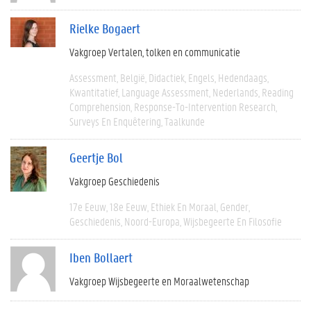
Rielke Bogaert
Vakgroep Vertalen, tolken en communicatie
Assessment
België
Didactiek
Engels
Hedendaags
Kwantitatief
Language Assessment
Nederlands
Reading
Comprehension
Response-To-Intervention Research
Surveys En Enquêtering
Taalkunde
Geertje Bol
Vakgroep Geschiedenis
17e Eeuw
18e Eeuw
Ethiek En Moraal
Gender
Geschiedenis
Noord-Europa
Wijsbegeerte En Filosofie
Iben Bollaert
Vakgroep Wijsbegeerte en Moraalwetenschap