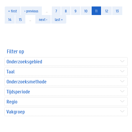
« first
‹ previous
…
7
8
9
10
11
12
13
14
15
…
next ›
last »
Filter op
Onderzoeksgebied
Taal
Onderzoeksmethode
Tijdsperiode
Regio
Vakgroep