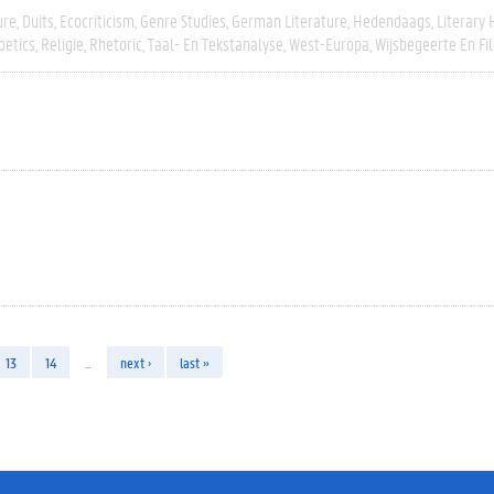
ure
Duits
Ecocriticism
Genre Studies
German Literature
Hedendaags
Literary 
oetics
Religie
Rhetoric
Taal- En Tekstanalyse
West-Europa
Wijsbegeerte En Fil
13
14
…
next ›
last »