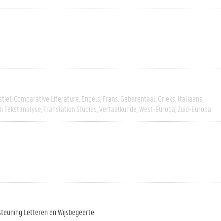
tief
Comparative Literature
Engels
Frans
Gebarentaal
Grieks
Italiaans
En Tekstanalyse
Translation Studies
Vertaalkunde
West-Europa
Zuid-Europa
steuning Letteren en Wijsbegeerte