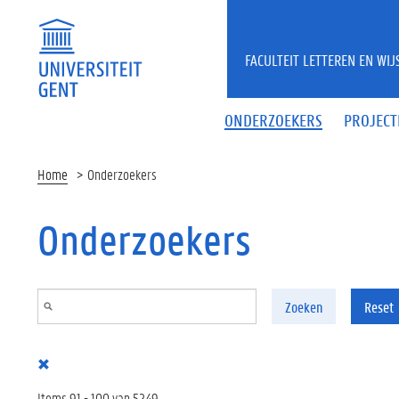
Overslaan en naar de inhoud gaan
FACULTEIT LETTEREN EN WI
ONDERZOEKERS
PROJECT
Home
Onderzoekers
Onderzoekers
Zoeken
Reset
Items 91 - 100 van 5249