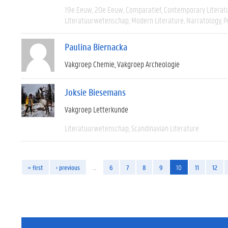
19e Eeuw
20e Eeuw
Comparatief
Contemporary Literat
Literatuurwetenschap
Modern Literature
Narratology
P
Paulina Biernacka
Vakgroep Chemie
Vakgroep Archeologie
Joksie Biesemans
Vakgroep Letterkunde
Literatuurwetenschap
Scandinavian Literature
« first
‹ previous
…
6
7
8
9
10
11
12