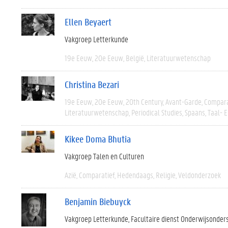
Ellen Beyaert
Vakgroep Letterkunde
19e Eeuw
20e Eeuw
België
Literatuurwetenschap
Christina Bezari
19e Eeuw
20e Eeuw
20th Century
Avant-Garde
Compara
Literatuurwetenschap
Periodical Studies
Spaans
Taal- 
Kikee Doma Bhutia
Vakgroep Talen en Culturen
Azië
Comparatief
Hedendaags
Religie
Veldonderzoek
Benjamin Biebuyck
Vakgroep Letterkunde
Facultaire dienst Onderwijsonder