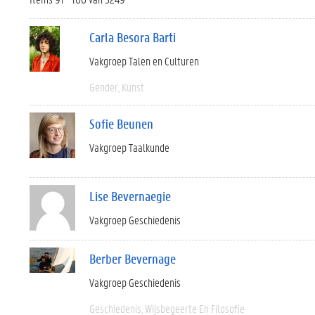
Carla Besora Barti
Vakgroep Talen en Culturen
Gender
Kunst
Sofie Beunen
Vakgroep Taalkunde
Lise Bevernaegie
Vakgroep Geschiedenis
Berber Bevernage
Vakgroep Geschiedenis
Geschiedenis
Wijsbegeerte En Filosofie