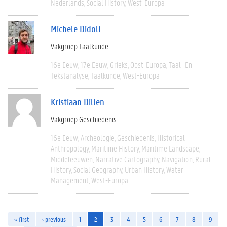
Nederlands
Social History
West-Europa
Michele Didoli
Vakgroep Taalkunde
16e Eeuw
17e Eeuw
Grieks
Oost-Europa
Taal- En
Tekstanalyse
Taalkunde
West-Europa
Kristiaan Dillen
Vakgroep Geschiedenis
16e Eeuw
Archeologie
Geschiedenis
Historical
Anthropology
Maritime History
Maritime Landscape
Middeleeuwen
Narrative Cartography
Navigation
Rural
History
Social Geography
Urban History
Water
Management
West-Europa
« first
‹ previous
1
2
3
4
5
6
7
8
9