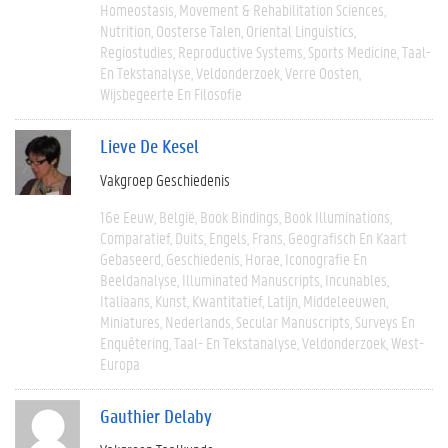
Homeostasis
Movement & Rehabilitation Sciences
Nutrition
Oosterse Talen
Oriental Linguistics
Regiostudies
Reproductive Systems
Sports Medicine
Taal-
En Tekstanalyse
Veldonderzoek
Verre Oosten
Wijsbegeerte En Filosofie
Lieve De Kesel
Vakgroep Geschiedenis
16e Eeuw
België
Book Bindings
Book Illuminations
Comparatief
Duits
Engels
Frans
Geografisch En Kaart
Gebaseerd
Geschiedenis
Horae
Iconografie En
Beeldanalyse
Illuminated Manuscripts
Incunables
Italiaans
Kunst
Kwantitatief
Latijn
Middeleeuwen
Miniatures
Nederlands
Secular Manuscripts
Surveys En
Enquêtering
Taal- En Tekstanalyse
Veldonderzoek
West-
Europa
Gauthier Delaby