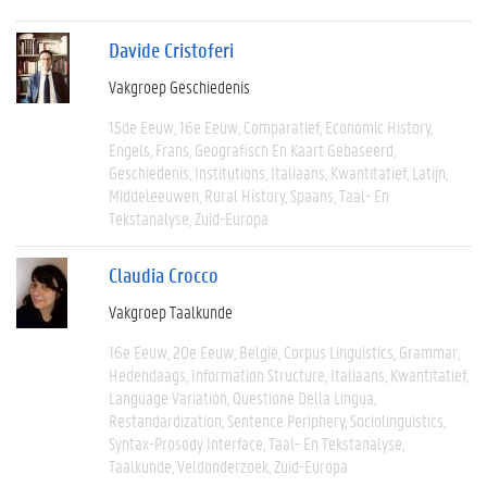
Davide Cristoferi
Vakgroep Geschiedenis
15de Eeuw
16e Eeuw
Comparatief
Economic History
Engels
Frans
Geografisch En Kaart Gebaseerd
Geschiedenis
Institutions
Italiaans
Kwantitatief
Latijn
Middeleeuwen
Rural History
Spaans
Taal- En
Tekstanalyse
Zuid-Europa
Claudia Crocco
Vakgroep Taalkunde
16e Eeuw
20e Eeuw
België
Corpus Linguistics
Grammar
Hedendaags
Information Structure
Italiaans
Kwantitatief
Language Variation
Questione Della Lingua
Restandardization
Sentence Periphery
Sociolinguistics
Syntax-Prosody Interface
Taal- En Tekstanalyse
Taalkunde
Veldonderzoek
Zuid-Europa