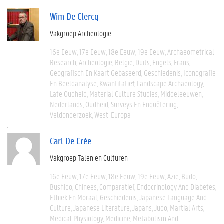
Wim De Clercq
Vakgroep Archeologie
16e Eeuw
17e Eeuw
18e Eeuw
19e Eeuw
Archaeometrical
Research
Archeologie
België
Duits
Engels
Frans
Geografisch En Kaart Gebaseerd
Geschiedenis
Iconografie
En Beeldanalyse
Kwantitatief
Landscape Archaeology
Late Oudheid
Material Culture Studies
Middeleeuwen
Nederlands
Oudheid
Surveys En Enquêtering
Veldonderzoek
West-Europa
Carl De Crée
Vakgroep Talen en Culturen
16e Eeuw
17e Eeuw
18e Eeuw
19e Eeuw
Azië
Budo
Bushido
Chinees
Comparatief
Endocrinology And Diabetes
Ethiek En Moraal
Geschiedenis
Japanese Language And
Culture
Japanese Literature
Japans
Judo
Martial Arts
Medical Physiology
Medicine
Metabolism And