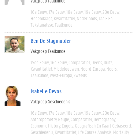
Vakgroep Taalkunde
16e Eeuw
17e Eeuw
18e Eeuw
19e Eeuw
20e Eeuw
Hedendaags
Kwantitatief
Nederlands
Taal- En
Tekstanalyse
Taalkunde
Ben De Slagmulder
Vakgroep Taalkunde
15de Eeuw
16e Eeuw
Comparatief
Deens
Duits
Kwantitatief
Middeleeuwen
Noord-Europa
Noors
Taalkunde
West-Europa
Zweeds
Isabelle Devos
Vakgroep Geschiedenis
16e Eeuw
17e Eeuw
18e Eeuw
19e Eeuw
20e Eeuw
Anthropometry
België
Comparatief
Demography
Economic History
Engels
Geografisch En Kaart Gebaseerd
Geschiedenis
Kwantitatief
Life Course Analysis
Mortality